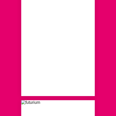
WORKSHOPS
Kreatives Zukünftedenken im
Ocean Future Lab
MEHR ERFAHREN