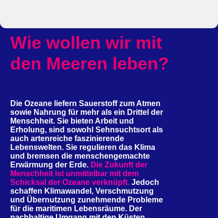
Wie wollen wir mit
den Meeren leben?
Die Ozeane liefern Sauerstoff zum Atmen
sowie Nahrung für mehr als ein Drittel der
Menschheit. Sie bieten Arbeit und
Erholung, sind sowohl Sehnsuchtsort als
auch artenreiche faszinierende
Lebenswelten. Sie regulieren das Klima
und bremsen die menschengemachte
Erwärmung der Erde.
Die Zukunft der
Menschheit ist unmittelbar mit dem
Schicksal der Ozeane verknüpft.
Jedoch
schaffen Klimawandel, Verschmutzung
und Übernutzung zunehmende Probleme
für die maritimen Lebensräume.
Der
nachhaltige Umgang mit den Küsten,