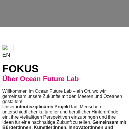
be
a
catalyst
for
change,
while
entrepreneurship
EN
enables
the
FOKUS
long-
Über Ocean Future Lab
term
success.
Willkommen im Ocean Future Lab – ein Ort, wo wir
gemeinsam unsere Zukünfte mit den Meeren und Ozeanen
gestalten!
Unser
interdisziplinäres Projekt l
ädt Menschen
unterschiedlicher kultureller und beruflicher Hintergründe
ein, ihre vielfältigen Perspektiven einzubringen und ihre
Ideen für eine nachhaltige Zukunft zu teilen.
Gemeinsam mit
Bürger:innen, Künstler:innen, Innovator:innen und