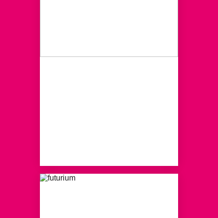
ZUKUNFTSBOX
MEERE
Ein spielerischer Blick in die
Zukunft
MEHR ERFAHREN