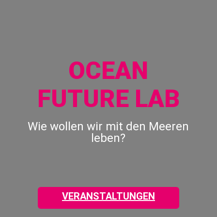
our
oceans
forward!
Let's
inspire,
OCEAN
find
and
FUTURE LAB
spread
sustainable
solutions
Wie wollen wir mit den Meeren
against
leben?
major
Anthropogenic
problems.
Art
VERANSTALTUNGEN
can