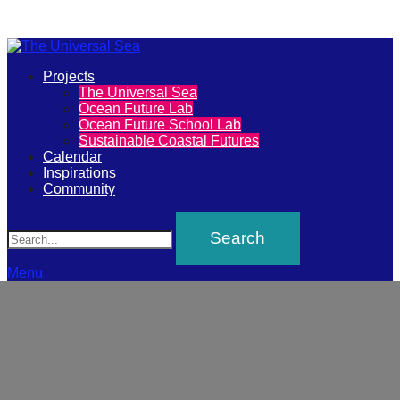
Primary
Projects
The
The Universal Sea
Menu
Ocean Future Lab
Universal
Ocean Future School Lab
Sustainable Coastal Futures
Sea
Calendar
Inspirations
Community
Join
Search
our
movement
to
Menu
push
positive
futures
of