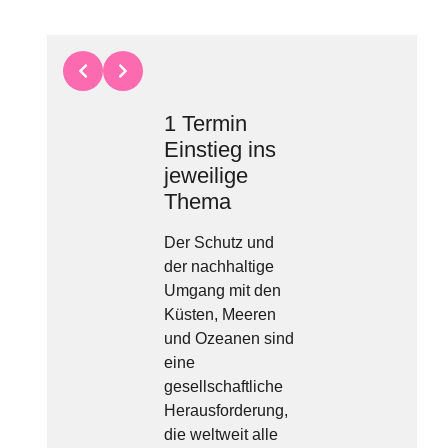
1 Termin
Einstieg ins
jeweilige
Thema
Der Schutz und
der nachhaltige
Umgang mit den
4 Termi
Küsten, Meeren
und Ozeanen sind
Recher
eine
(Innovat
gesellschaftliche
Umfangreic
Herausforderung,
Archive lie
die weltweit alle