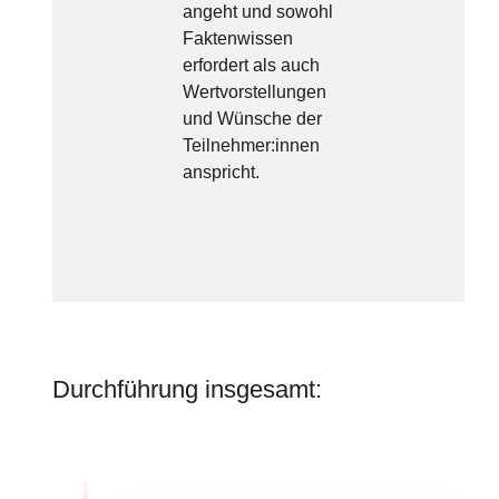
existieren
angeht und sowohl
sowie Inspi
Faktenwissen
handelnde 
erfordert als auch
Schauplätze
Wertvorstellungen
Zukunftsnar
und Wünsche der
Teilnehmer:innen
anspricht.
Durchführung insgesamt: