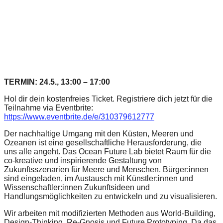
forward!
Let's
inspire,
find
and
spread
TERMIN: 24.5., 13:00 – 17:00
sustainable
Hol dir dein kostenfreies Ticket. Registriere dich jetzt für die
solutions
Teilnahme via Eventbrite:
https://www.eventbrite.de/e/310379612777
against
major
Der nachhaltige Umgang mit den Küsten, Meeren und
Ozeanen ist eine gesellschaftliche Herausforderung, die
Anthropogenic
uns alle angeht. Das Ocean Future Lab bietet Raum für die
co-kreative und inspirierende Gestaltung von
problems.
Zukunftsszenarien für Meere und Menschen. Bürger:innen
Art
sind eingeladen, im Austausch mit Künstler:innen und
Wissenschaftler:innen Zukunftsideen und
can
Handlungsmöglichkeiten zu entwickeln und zu visualisieren.
be
Wir arbeiten mit modifizierten Methoden aus World-Building,
a
Design-Thinking, Re-Gnosis und Future Prototyping. Da das