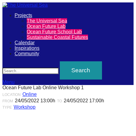
Primary
Projects
The
The Universal Sea
Menu
Ocean Future Lab
Universal
Ocean Future School Lab
Sustainable Coastal Futures
Sea
Calendar
Inspirations
Community
Join
Search
our
movement
to
Menu
Ocean Future Lab Online Workshop 1
push
Online
LOCATION
positive
24/05/2022 13:00h
24/05/2022 17:00h
FROM
TO
futures
Workshop
TYPE
of
our
oceans