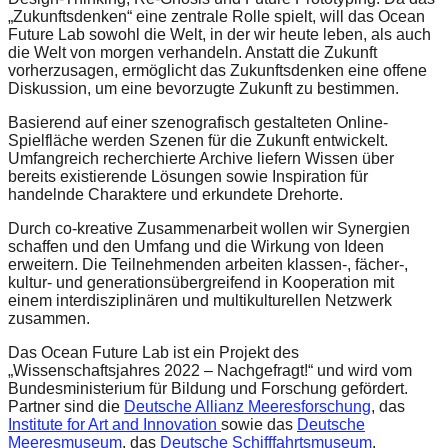
catalyst
„Zukunftsdenken“ eine zentrale Rolle spielt, will das Ocean
Future Lab sowohl die Welt, in der wir heute leben, als auch
for
die Welt von morgen verhandeln. Anstatt die Zukunft
vorherzusagen, ermöglicht das Zukunftsdenken eine offene
change,
Diskussion, um eine bevorzugte Zukunft zu bestimmen.
while
Basierend auf einer szenografisch gestalteten Online-
entrepreneurship
Spielfläche werden Szenen für die Zukunft entwickelt.
enables
Umfangreich recherchierte Archive liefern Wissen über
bereits existierende Lösungen sowie Inspiration für
the
handelnde Charaktere und erkundete Drehorte.
long-
Durch co-kreative Zusammenarbeit wollen wir Synergien
term
schaffen und den Umfang und die Wirkung von Ideen
erweitern. Die Teilnehmenden arbeiten klassen-, fächer-,
success.
kultur- und generationsübergreifend in Kooperation mit
einem interdisziplinären und multikulturellen Netzwerk
zusammen.
Das Ocean Future Lab ist ein Projekt des
„Wissenschaftsjahres 2022 – Nachgefragt!“ und wird vom
Bundesministerium für Bildung und Forschung gefördert.
Partner sind die
Deutsche Allianz Meeresforschung
, das
Institute for Art and Innovation
sowie das
Deutsche
Meeresmuseum
, das
Deutsche Schifffahrtsmuseum
.