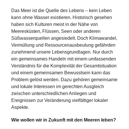
a
Das Meer ist die Quelle des Lebens – kein Leben
catalyst
kann ohne Wasser existieren. Historisch gesehen
for
haben sich Kulturen meist in der Nähe von
change,
Meeresküsten, Flüssen, Seen oder anderen
Süßwasserquellen angesiedelt. Doch Klimawandel,
while
Vermüllung und Ressourcenausbeutung gefährden
entrepreneurship
zunehmend unsere Lebensgrundlagen. Nur durch
enables
ein gemeinsames Handeln mit einem umfassenden
the
Verständnis für die Komplexität der Gesamtsituation
und einem gemeinsamen Bewusstsein kann das
long-
Problem gelöst werden. Dazu gehören gemeinsame
term
und lokale Interessen im gerechten Ausgleich
success.
zwischen unterschiedlichen Anliegen und
Ereignissen zur Veränderung vielfältiger lokaler
Aspekte.
Wie wollen wir in Zukunft mit den Meeren leben?