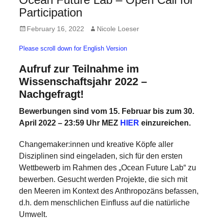
forward!
Participation
Let's
Posted
Author
February 16, 2022
Nicole Loeser
inspire,
on
Please scroll down for English Version
find
and
Aufruf zur Teilnahme im
Wissenschaftsjahr 2022 –
spread
Nachgefragt!
sustainable
solutions
Bewerbungen sind vom 15. Februar bis zum 30.
April 2022 – 23:59 Uhr MEZ
HIER
einzureichen.
against
major
Changemaker:innen und kreative Köpfe aller
Anthropogenic
Disziplinen sind eingeladen, sich für den ersten
Wettbewerb im Rahmen des „Ocean Future Lab“ zu
problems.
bewerben. Gesucht werden Projekte, die sich mit
Art
den Meeren im Kontext des Anthropozäns befassen,
can
d.h. dem menschlichen Einfluss auf die natürliche
be
Umwelt.