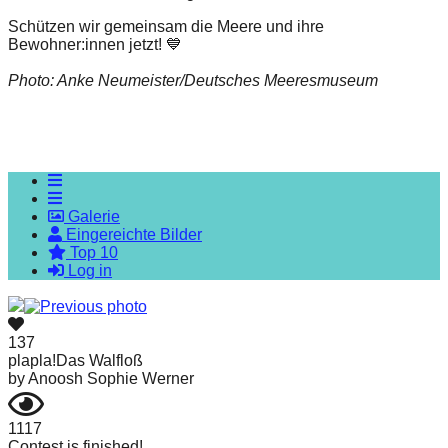
Schützen wir gemeinsam die Meere und ihre
Bewohner:innen jetzt! 💙
Photo: Anke Neumeister/Deutsches Meeresmuseum
Galerie
Eingereichte Bilder
Top 10
Log in
137
plapla!Das Walfloß
by
Anoosh Sophie Werner
1117
Contest is finished!