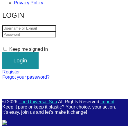
Privacy Policy
LOGIN
Keep me signed in
Register
Forgot your password?
© 2026
The Universal Sea
All Rights Reserved
Imprint
Keep it pure or keep it plastic? Your choice, your action.
It’s easy, join us and let’s make it change!
Scroll