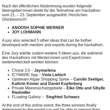
catalyst
Nach der öffentlichen Abstimmung wurden folgende
Ideengeber:innen direkt für die Teilnahme am Hackathon
for
vom 21. – 23. September ausgewählt: Herzlichen
change,
Glückwunsch!
while
ANOOSH SOPHIE WERNER
entrepreneurship
JOY LOHMANN
enables
A jury also selected 5 other ideas that can be further
developed with mentors and experts during the hackathon:
the
long-
Eine Jury wählte zudem weitere 5 Ideen aus, die während
des Hackathons mit Mentor:innen und Expert:innen
term
weiterentwickelt werden können:
success.
Choral 3.0 –
Jaymarlena
ICYMARE App –
Viola Liebich
Upstream Algae Shopping Spree –
Carolin Seeliger,
Kathrin Köster and Daniel Kupferberg
Private Meeresschutzgebiete –
Eike Otto and Sibylle
Riedmiller
FLoating Gallery –
Siegfried Schwarz
At the end of this online event, the three winners finally
determined by the expert jury will be able to present their