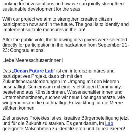
looking for new solutions on how we can jointly strengthen
forward!
sustainable development for the seas
Let's
With our project we aim to strengthen creative citizen
inspire,
participation now and in the future. The goal is to identify and
find
implement suitable measures in the lab!
and
After the public vote, the following idea givers were selected
directly for participation in the hackathon from September 21-
spread
23: Congratulations!
sustainable
Liebe Meeresschützer:innen!
solutions
against
Das „
Ocean Future Lab
“ ist ein interdisziplinäres und
partizipatives Projekt, das sich mit den
major
Zukunftsherausforderungen im Umgang mit den Meeren
beschäftigt. Gemeinsam mit einer vielfältigen Community,
Anthropogenic
bestehend aus Künstler:innen, Wissenschaftler:innen und
problems.
Unternehmer:innen, suchen wir neue Lösungsansätze, wie
wir gemeinsam die nachhaltige Entwicklung für die Meere
Art
stärken können
can
Ziel unseres Projektes ist es, kreative Bürgerbeteiligung jetzt
be
und für die Zukunft zu stärken. Es geht darum, im
Lab
a
geeignete Maßnahmen zu identifizieren und zu realisieren!