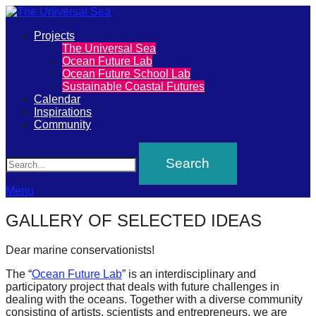
Primary
Projects
The
The Universal Sea
Menu
Ocean Future Lab
Universal
Ocean Future School Lab
Sustainable Coastal Futures
Sea
Calendar
Inspirations
Community
Join
Search
our
movement
to
Menu
push
GALLERY OF SELECTED IDEAS
positive
futures
Dear marine conservationists!
of
The “
Ocean Future Lab
” is an interdisciplinary and
participatory project that deals with future challenges in
our
dealing with the oceans. Together with a diverse community
oceans
consisting of artists, scientists and entrepreneurs, we are